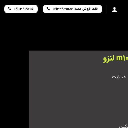
فقط فروش عمده 02133969586
09103909605
لکس