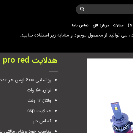
مقالات
درباره لنزو
تماس باما
می توانید از محصول موجود و مشابه زیر استفاده نمایید.
هدلایت m10 pro red لنزو
روشنایی 6000 لومن هر عدد هدلایت
توان: 50 وات
ولتاژ: 12 ولت
هدلایت csp
کنباس دار
مناسب خودروهای مالتی پ