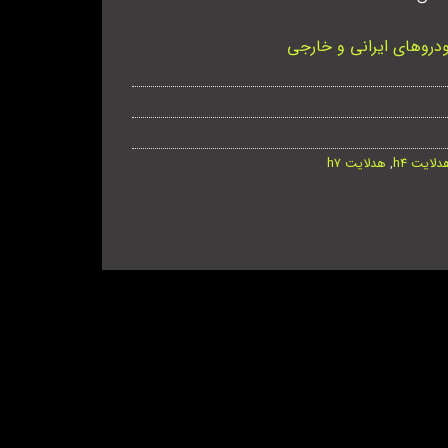
دروهای ایرانی و خارجی
دلایت h4
,
هدلایت h7