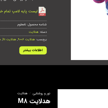
لیست پایه لامپ تمام خو
شناسه محصول:
نامعلوم
دسته:
هدلایت
برچسب:
هدلایت 9006
,
هدلایت h1
,
ه
اطلاعات بیشتر
نور و روشنایی
/
هدلایت
هدلایت M8