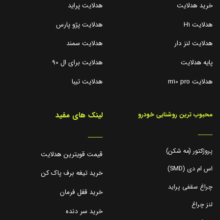
خرید هدلایت
هدلایت پراید
هدلایت H1
هدلایت پژو پارس
هدلایت لنز دار
هدلایت سمند
پایه هدلایت
هدلایت برای ال 90
هدلایت m10 pro
هدلایت تیبا
لینک های مفید
محبوب ترین روشنایی خودرو
_____
_____
پروژکتور (مه شکن)
قیمت قویترین هدلایت
اس ام دی (SMD)
خرید تیغه برف پاک کن
چراغ سقفی پراید
خرید قفل فرمان
لنز چراغ
خرید سر دنده