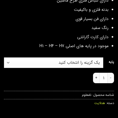
دارای کنباس فلزی طرح ماشین
بدنه فلزی و باکیفیت
دارای فن بسیار قوی
رنگ سفید
دارای کارت گارانتی
موجود در پایه های اصلی H1 – H4 – H7
پایه
هدلایت H2R lenzo عدد
شناسه محصول:
نامعلوم
دسته:
هدلایت