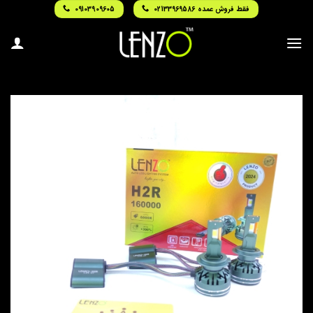
Ski
فقط فروش عمده 02133969586
09103909605
t
conten