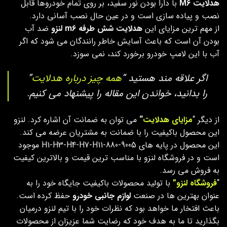
هدلایت M6
با دارا بودن نور سفید، بر روی تمام خودروها قابل
نصب و پیاده سازی است و در عین حال نصب آسانی دارد.
از مهم ترین مزایای این
هدلایت شش طرفه m6 لنزو
ضد آب
بودن آن است که باعث آسایش خاطر رانندگان می شود که اگر
آب با این لامپ خودرو برخورد کند، نمی سوزد.
اگر علاقه مند هستید “
همه چیز درباره هدلایت
”
را بدانید، خواندن این مقاله را پیشنهاد می کنیم.
از دیگر “
مزایای هدلایت
“
می توان به ضمانت آن اشاره کرد. لنزو
این محصول باکیفیت را با ضمانت به مشتریان عرضه می کند.
این محصول در پایه های H1-H3-H4-H7-H11-880-9005 موجود
است و در فروشگاه لنزو با مناسب ترین قیمت و بالاترین کیفیت
به فروش می رسد.
“
فروشگاه لنزو”
با تولید محصولات باکیفیت جایگاه خود را به
عنوان بهترین ها در صنعت
لوازم جانبی خودرو
حفظ کرده است.
باعث افتخار ما خواهد بود که نظرات خود را با تیم لنزو درمیان
بگذارید تا ما به هدف خود که رضایت شما عزیزان از محصولات