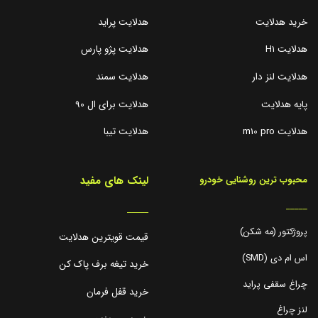
خرید هدلایت
هدلایت پراید
هدلایت H1
هدلایت پژو پارس
هدلایت لنز دار
هدلایت سمند
پایه هدلایت
هدلایت برای ال 90
هدلایت m10 pro
هدلایت تیبا
لینک های مفید
محبوب ترین روشنایی خودرو
_____
_____
پروژکتور (مه شکن)
قیمت قویترین هدلایت
اس ام دی (SMD)
خرید تیغه برف پاک کن
چراغ سقفی پراید
خرید قفل فرمان
لنز چراغ