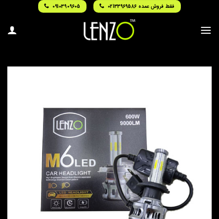
Ski
فقط فروش عمده 02133969586
09103909605
t
conten