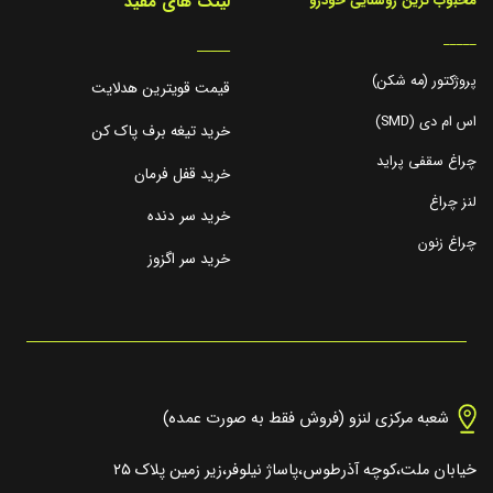
لینک های مفید
محبوب ترین روشنایی خودرو
_____
_____
پروژکتور (مه شکن)
قیمت قویترین هدلایت
اس ام دی (SMD)
خرید تیغه برف پاک کن
چراغ سقفی پراید
خرید قفل فرمان
لنز چراغ
خرید سر دنده
چراغ زنون
خرید سر اگزوز
شعبه مرکزی لنزو (فروش فقط به صورت عمده)
خیابان ملت،کوچه آذرطوس،پاساژ نیلوفر،زیر زمین پلاک ۲۵