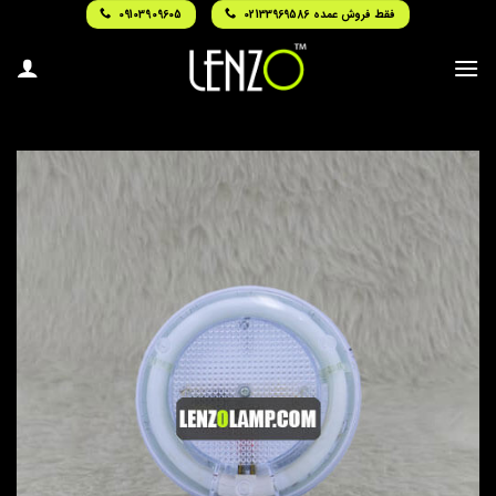
Ski
فقط فروش عمده 02133969586
09103909605
t
conten