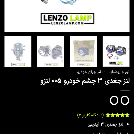
نور و روشنایی
/
لنز چراغ خودرو
لنز جغدی 3 چشم خودرو 005 لنزو
(دیدگاه کاربر
2
)
2
امتیاز
5
از
لنز جغدی 3 اینچی
5 امتیاز
مشتری