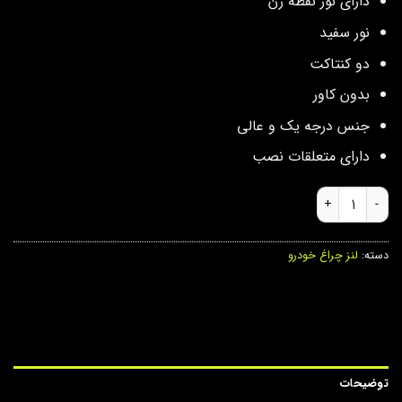
دارای نور نقطه زن
نور سفید
دو کنتاکت
بدون کاور
جنس درجه یک و عالی
دارای متعلقات نصب
لنز جغدی 3 چشم خودرو 005 لنزو عدد
دسته:
لنز چراغ خودرو
توضیحات