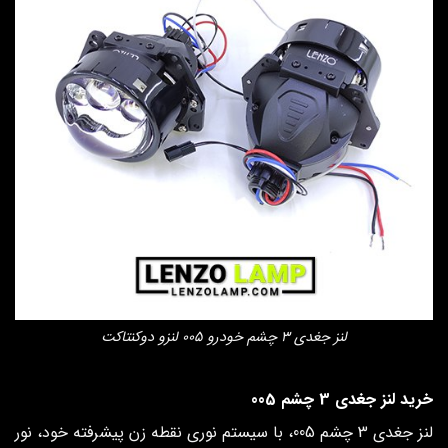
لنز جغدی 3 چشم خودرو 005 لنزو دوکنتاکت
خرید لنز جغدی 3 چشم 005
لنز جغدی 3 چشم 005، با سیستم نوری نقطه‌ زن پیشرفته خود، نور