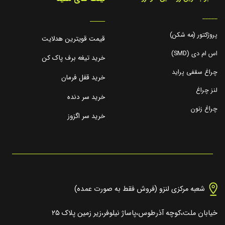
_____
_____
پروژکتور (مه شکن)
قیمت قویترین هدلایت
اس ام دی (SMD)
خرید تیغه برف پاک کن
چراغ سقفی پراید
خرید قفل فرمان
لنز چراغ
خرید سر دنده
چراغ زنون
خرید سر اگزوز
شعبه مرکزی لنزو (فروش فقط به صورت عمده)
خیابان ملت،کوچه آذرطوس،پاساژ نیلوفر،زیر زمین پلاک ۲۵