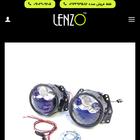
Ski
فقط فروش عمده 02133969586
09103909605
t
conten