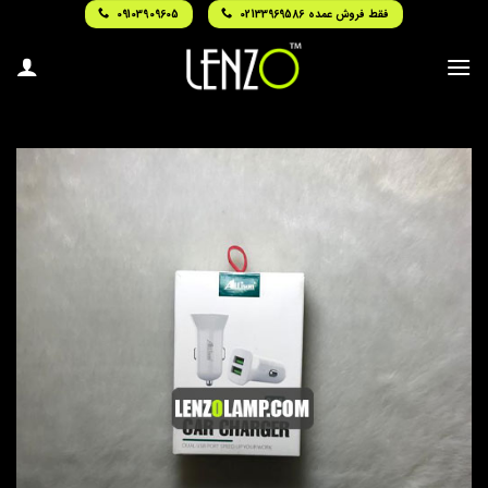
Ski
فقط فروش عمده 02133969586
09103909605
t
conten