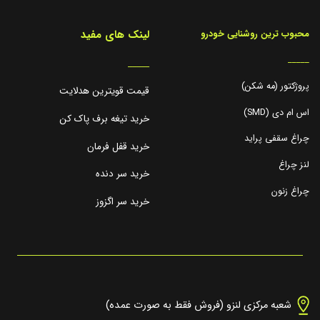
لینک های مفید
محبوب ترین روشنایی خودرو
_____
_____
پروژکتور (مه شکن)
قیمت قویترین هدلایت
اس ام دی (SMD)
خرید تیغه برف پاک کن
چراغ سقفی پراید
خرید قفل فرمان
لنز چراغ
خرید سر دنده
چراغ زنون
خرید سر اگزوز
شعبه مرکزی لنزو (فروش فقط به صورت عمده)