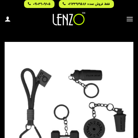
Ski
فقط فروش عمده 02133969586
09103909605
t
conten