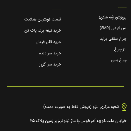
_____
_____
پروژکتور (مه شکن)
قیمت قویترین هدلایت
اس ام دی (SMD)
خرید تیغه برف پاک کن
چراغ سقفی پراید
خرید قفل فرمان
لنز چراغ
خرید سر دنده
چراغ زنون
خرید سر اگزوز
شعبه مرکزی لنزو (فروش فقط به صورت عمده)
خیابان ملت،کوچه آذرطوس،پاساژ نیلوفر،زیر زمین پلاک ۲۵