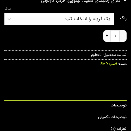
دارای رنگبندی سفید، لیمویی، قرمز، نارنجی
صاف
رنگ
اس ام دی 15 (15 smd) کنباس دار عدد
شناسه محصول:
نامعلوم
دسته:
لامپ SMD
توضیحات
توضیحات تکمیلی
نظرات (0)