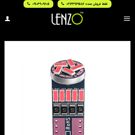
Ski
فقط فروش عمده 02133969586
09103909605
t
conten