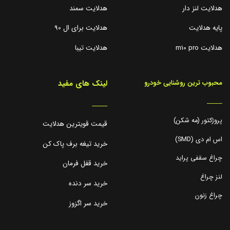
هدلایت لنز دار
هدلایت سمند
پایه هدلایت
هدلایت برای ال 90
هدلایت m10 pro
هدلایت تیبا
لینک های مفید
محبوب ترین روشنایی خودرو
_____
_____
پروژکتور (مه شکن)
قیمت قویترین هدلایت
اس ام دی (SMD)
خرید تیغه برف پاک کن
چراغ سقفی پراید
خرید قفل فرمان
لنز چراغ
خرید سر دنده
چراغ زنون
خرید سر اگزوز